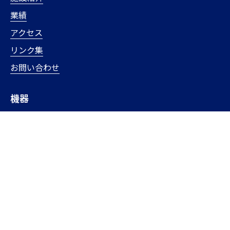
業績
アクセス
リンク集
お問い合わせ
機器
機器一覧
利用手順
講習会
機器予約（学内制限）
機器all
NMR