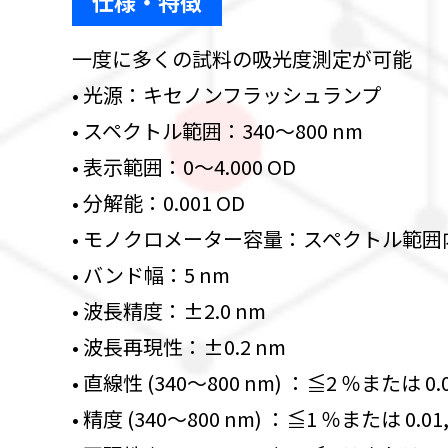
仕様・特徴
一度に多くの試料の吸光度測定が可能
• 光源：キセノンフラッシュランプ
• スペクトル範囲：340～800 nm
• 表示範囲：0～4.000 OD
• 分解能：0.001 OD
• モノクロメーター容量：スペクトル範囲内
• バンド幅：5 nm
• 波長精度：±2.0 nm
• 波長再現性：±0.2 nm
• 直線性 (340～800 nm) ：≦2 ％または 0.01
• 精度 (340～800 nm) ：≦1 ％または 0.01, 