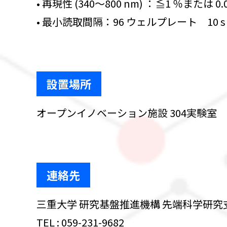
• 再現性 (340～800 nm) ：≦1 ％または 0.00
• 最小読取間隔：96 ウェルプレート 10 s (
設置場所
オープンイノベーション施設 304実験室
連絡先
三重大学 研究基盤推進機構 先端科学研究
TEL : 059-231-9682